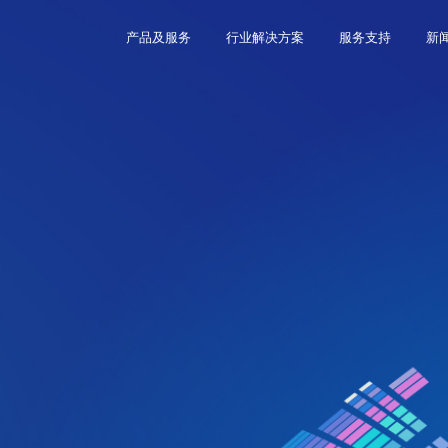
产品及服务
行业解决方案
服务支持
新
服务
行业解决方案
关于汉森
服务支持
包装印刷打印系统
控制系统
智能制造
企业介绍
技术支持
标签印刷打印系统
智造系统
打印系统
企业文化
UV打印方案
管理系统
荣誉资质
宽幅广告打印系统
印刷设备
加入汉森
纺织印花打印系统
PCB字符打印系统